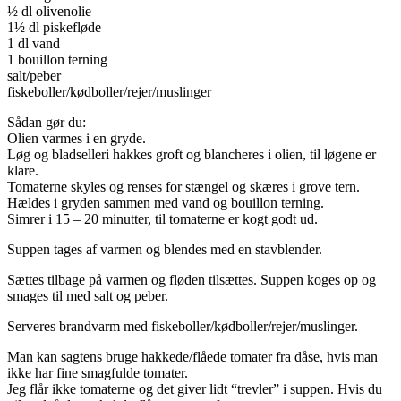
½ dl olivenolie
1½ dl piskefløde
1 dl vand
1 bouillon terning
salt/peber
fiskeboller/kødboller/rejer/muslinger
Sådan gør du:
Olien varmes i en gryde.
Løg og bladselleri hakkes groft og blancheres i olien, til løgene er
klare.
Tomaterne skyles og renses for stængel og skæres i grove tern.
Hældes i gryden sammen med vand og bouillon terning.
Simrer i 15 – 20 minutter, til tomaterne er kogt godt ud.
Suppen tages af varmen og blendes med en stavblender.
Sættes tilbage på varmen og fløden tilsættes. Suppen koges op og
smages til med salt og peber.
Serveres brandvarm med fiskeboller/kødboller/rejer/muslinger.
Man kan sagtens bruge hakkede/flåede tomater fra dåse, hvis man
ikke har fine smagfulde tomater.
Jeg flår ikke tomaterne og det giver lidt “trevler” i suppen. Hvis du