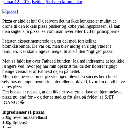
januar 12, 2016
Bettina
Skriv en kommentar
Pizza er altid et hit! Og selvom det nu ikke længere er muligt at
drøne til den lokale pizza pusher og købe yndlingspizzaen, så kan
man sagtens få pizza, selvom man lever efter LCHF principperne.
I starten eksperimenterede jeg en del med forskellige
blomkålsbunde. De var ok, men blev aldrig en rigtig vinder i
familien. Der skal alligevel meget til at slå den “rigtige” pizza.
Men så faldt jeg over Fathead bunden. Jeg må indrømme at jeg ikke
længere ved, hvor jeg har min opskrift fra, da der florerer rigtigt
mange versioner af Fathead dejen på nettet.
Men i denne version er pizzaen igen blevet en succes her i huset –
selv hos de unge mennesker, der ellers nok ved, hvordan de vil have
deres pizza.
Det bedste er næsten, at det ikke er sværere at lave en hjemmelavet
pizza nu, end før – og der er stadigt frit slag på fyldet, så SÆT
IGANG! 😀
Ingredienser (1 pizza).
200g revet mozzarellaost
100g flødeost
1 æg