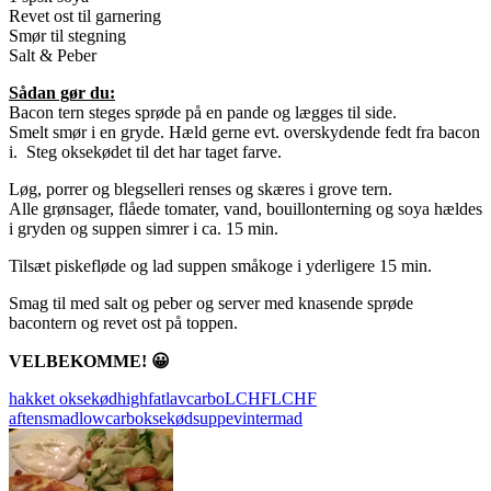
Revet ost til garnering
Smør til stegning
Salt & Peber
Sådan gør du:
Bacon tern steges sprøde på en pande og lægges til side.
Smelt smør i en gryde. Hæld gerne evt. overskydende fedt fra bacon
i. Steg oksekødet til det har taget farve.
Løg, porrer og blegselleri renses og skæres i grove tern.
Alle grønsager, flåede tomater, vand, bouillonterning og soya hældes
i gryden og suppen simrer i ca. 15 min.
Tilsæt piskefløde og lad suppen småkoge i yderligere 15 min.
Smag til med salt og peber og server med knasende sprøde
bacontern og revet ost på toppen.
VELBEKOMME! 😀
hakket oksekød
highfat
lavcarbo
LCHF
LCHF
aftensmad
lowcarb
oksekød
suppe
vintermad