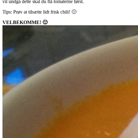
vil undgå dette skal du flå tomaterne først.
Tips: Prøv at tilsætte lidt frisk chili! 🙂
VELBEKOMME! 🙂