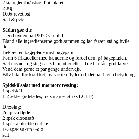
2 stængler forårsløg, finthakket
2 æg
100g revet ost
Salt & peber
Sådan gør du:
Tænd ovnen på 190ºC varmluft.
Bland alle ingredienserne godt sammen og lad farsen stå og hvile
lidt.
Beklæd en bageplade med bagepapir.
Form 6 frikadeller med hænderne og fordel dem på bagepladen.
Sæt i ovnen og steg ca. 30 minutter eller til de har fået god farve.
Vend dem gerne et par gange undervejs.
Bliv ikke forskrækket, hvis osten flyder ud, det har ingen betydning.
Spidskålsalat med mormordressing:
1 spidskål
1-2 æbler (udelades, hvis man er striks LCHF)
Dressing:
2dl piskefløde
2 spsk citronsaft
1 spsk æblecidereddike
1½ spsk sukrin Gold
salt