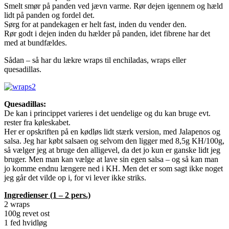
Smelt smør på panden ved jævn varme. Rør dejen igennem og hæld
lidt på panden og fordel det.
Sørg for at pandekagen er helt fast, inden du vender den.
Rør godt i dejen inden du hælder på panden, idet fibrene har det
med at bundfældes.
Sådan – så har du lækre wraps til enchiladas, wraps eller
quesadillas.
Quesadillas:
De kan i princippet varieres i det uendelige og du kan bruge evt.
rester fra køleskabet.
Her er opskriften på en kødløs lidt stærk version, med Jalapenos og
salsa. Jeg har købt salsaen og selvom den ligger med 8,5g KH/100g,
så vælger jeg at bruge den alligevel, da det jo kun er ganske lidt jeg
bruger. Men man kan vælge at lave sin egen salsa – og så kan man
jo komme endnu længere ned i KH. Men det er som sagt ikke noget
jeg går det vilde op i, for vi lever ikke striks.
Ingredienser (1 – 2 pers.)
2 wraps
100g revet ost
1 fed hvidløg