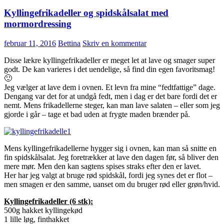
Kyllingefrikadeller og spidskålsalat med
mormordressing
februar 11, 2016
Bettina
Skriv en kommentar
Disse lækre kyllingefrikadeller er meget let at lave og smager super
godt. De kan varieres i det uendelige, så find din egen favoritsmag!
🙂
Jeg vælger at lave dem i ovnen. Et levn fra mine “fedtfattige” dage.
Dengang var det for at undgå fedt, men i dag er det bare fordi det er
nemt. Mens frikadellerne steger, kan man lave salaten – eller som jeg
gjorde i går – tage et bad uden at frygte maden brænder på.
Mens kyllingefrikadellerne hygger sig i ovnen, kan man så snitte en
fin spidskålsalat. Jeg foretrækker at lave den dagen før, så bliver den
mere mør. Men den kan sagtens spises straks efter den er lavet.
Her har jeg valgt at bruge rød spidskål, fordi jeg synes det er flot –
men smagen er den samme, uanset om du bruger rød eller grøn/hvid.
Kyllingefrikadeller (6 stk):
500g hakket kyllingekød
1 lille løg, finthakket