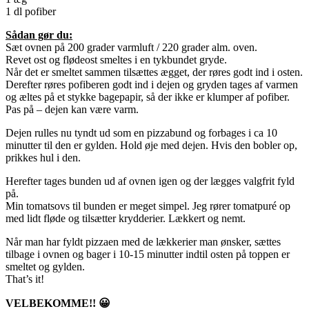
1 dl pofiber
Sådan gør du:
Sæt ovnen på 200 grader varmluft / 220 grader alm. oven.
Revet ost og flødeost smeltes i en tykbundet gryde.
Når det er smeltet sammen tilsættes ægget, der røres godt ind i osten.
Derefter røres pofiberen godt ind i dejen og gryden tages af varmen
og æltes på et stykke bagepapir, så der ikke er klumper af pofiber.
Pas på – dejen kan være varm.
Dejen rulles nu tyndt ud som en pizzabund og forbages i ca 10
minutter til den er gylden. Hold øje med dejen. Hvis den bobler op,
prikkes hul i den.
Herefter tages bunden ud af ovnen igen og der lægges valgfrit fyld
på.
Min tomatsovs til bunden er meget simpel. Jeg rører tomatpuré op
med lidt fløde og tilsætter krydderier. Lækkert og nemt.
Når man har fyldt pizzaen med de lækkerier man ønsker, sættes
tilbage i ovnen og bager i 10-15 minutter indtil osten på toppen er
smeltet og gylden.
That’s it!
VELBEKOMME!! 😀