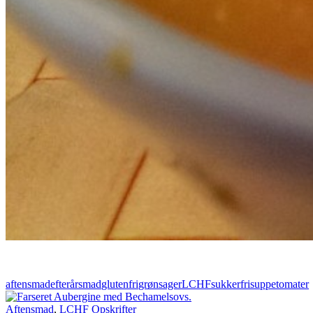
aftensmad
efterårsmad
glutenfri
grønsager
LCHF
sukkerfri
suppe
tomater
Aftensmad
,
LCHF Opskrifter