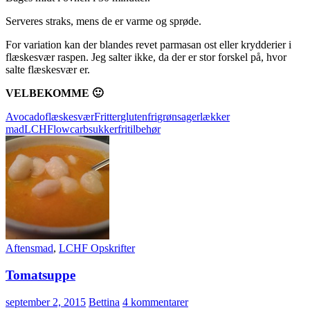
Serveres straks, mens de er varme og sprøde.
For variation kan der blandes revet parmasan ost eller krydderier i
flæskesvær raspen. Jeg salter ikke, da der er stor forskel på, hvor
salte flæskesvær er.
VELBEKOMME 🙂
Avocado
flæskesvær
Fritter
glutenfri
grønsager
lækker
mad
LCHF
lowcarb
sukkerfri
tilbehør
Aftensmad
,
LCHF Opskrifter
Tomatsuppe
september 2, 2015
Bettina
4 kommentarer