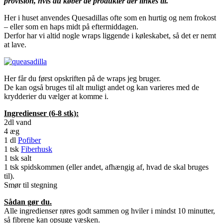
provision, hvis du køber de produkter der linkes til.
Her i huset anvendes Quesadillas ofte som en hurtig og nem frokost
– eller som en haps midt på eftermiddagen.
Derfor har vi altid nogle wraps liggende i køleskabet, så det er nemt
at lave.
Her får du først opskriften på de wraps jeg bruger.
De kan også bruges til alt muligt andet og kan varieres med de
krydderier du vælger at komme i.
Ingredienser (6-8 stk):
2dl vand
4 æg
1 dl
Pofiber
1 tsk
Fiberhusk
1 tsk salt
1 tsk spidskommen (eller andet, afhængig af, hvad de skal bruges
til).
Smør til stegning
Sådan gør du.
Alle ingredienser røres godt sammen og hviler i mindst 10 minutter,
så fibrene kan opsuge væsken.