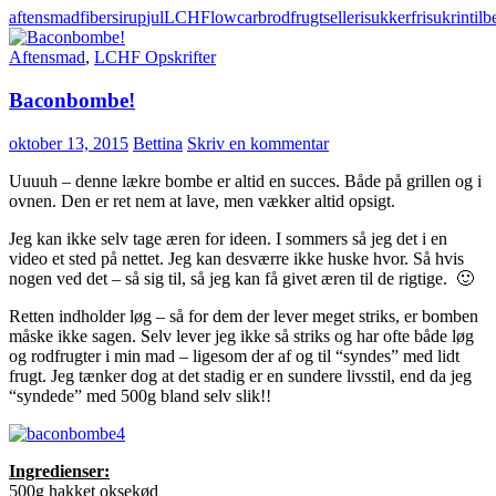
aftensmad
fibersirup
jul
LCHF
lowcarb
rodfrugt
selleri
sukkerfri
sukrin
tilb
Aftensmad
,
LCHF Opskrifter
Baconbombe!
oktober 13, 2015
Bettina
Skriv en kommentar
Uuuuh – denne lækre bombe er altid en succes. Både på grillen og i
ovnen. Den er ret nem at lave, men vækker altid opsigt.
Jeg kan ikke selv tage æren for ideen. I sommers så jeg det i en
video et sted på nettet. Jeg kan desværre ikke huske hvor. Så hvis
nogen ved det – så sig til, så jeg kan få givet æren til de rigtige. 🙂
Retten indholder løg – så for dem der lever meget striks, er bomben
måske ikke sagen. Selv lever jeg ikke så striks og har ofte både løg
og rodfrugter i min mad – ligesom der af og til “syndes” med lidt
frugt. Jeg tænker dog at det stadig er en sundere livsstil, end da jeg
“syndede” med 500g bland selv slik!!
Ingredienser:
500g hakket oksekød