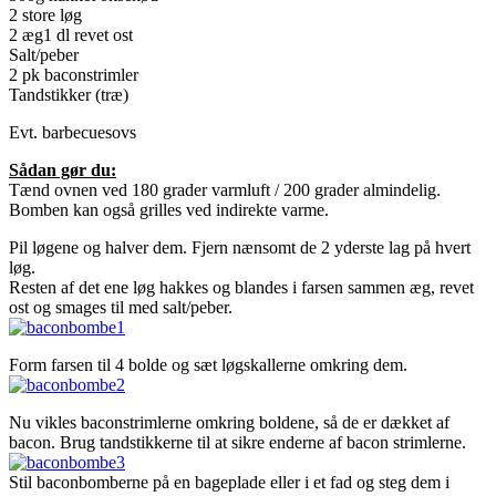
2 store løg
2 æg1 dl revet ost
Salt/peber
2 pk baconstrimler
Tandstikker (træ)
Evt. barbecuesovs
Sådan gør du:
Tænd ovnen ved 180 grader varmluft / 200 grader almindelig.
Bomben kan også grilles ved indirekte varme.
Pil løgene og halver dem. Fjern nænsomt de 2 yderste lag på hvert
løg.
Resten af det ene løg hakkes og blandes i farsen sammen æg, revet
ost og smages til med salt/peber.
Form farsen til 4 bolde og sæt løgskallerne omkring dem.
Nu vikles baconstrimlerne omkring boldene, så de er dækket af
bacon. Brug tandstikkerne til at sikre enderne af bacon strimlerne.
Stil baconbomberne på en bageplade eller i et fad og steg dem i