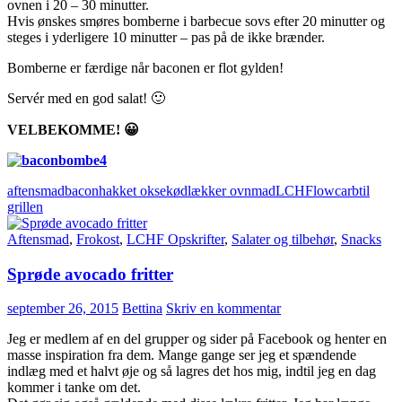
ovnen i 20 – 30 minutter.
Hvis ønskes smøres bomberne i barbecue sovs efter 20 minutter og
steges i yderligere 10 minutter – pas på de ikke brænder.
Bomberne er færdige når baconen er flot gylden!
Servér med en god salat! 🙂
VELBEKOMME! 😀
aftensmad
bacon
hakket oksekød
lækker ovnmad
LCHF
lowcarb
til
grillen
Aftensmad
,
Frokost
,
LCHF Opskrifter
,
Salater og tilbehør
,
Snacks
Sprøde avocado fritter
september 26, 2015
Bettina
Skriv en kommentar
Jeg er medlem af en del grupper og sider på Facebook og henter en
masse inspiration fra dem. Mange gange ser jeg et spændende
indlæg med et halvt øje og så lagres det hos mig, indtil jeg en dag
kommer i tanke om det.