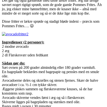
Det gør sig også gældende med disse lækre fritter. Jeg har længe
savnet noget rigtigt sprødt, som de gode gamle Pommes Frites. Åh
jo, jeg elsker mine bønnefritter, men de knaser ikke – altså med
mindre de er meget sorte og så er de ikke lige min kop the.
Disse fritter er lækre sprøde og stadigt bløde indeni – præcis som
Pommes Frites…. 😛
Ingredienser (2 personer):
2 modne avocado
2 æg
2 dl Flæskesvær uden fedtkant
Sådan gør du:
Sæt ovnen på 200 grader almindelig eller 180 grader varmluft.
En bageplade beklædes med bagepapir og pensles med en smule
olie.
Avocadoerne deles og skrælles og stenen fjernes. Skær de halve
avocadoer i ca. ½-1 cm tykke skiver.
Æggene piskes sammen og flæskesværene knuses, så de har
konsistens som rasp.
Avocado skiverne vendes først i æg og så i flæskesvær.
Skiverne ligges på bagepladen og stænkes med olie.
Bages midt i ovnen i 30 minutter.