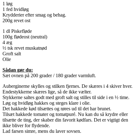
1 løg
1 fed hvidløg
Krydderier efter smag og behag.
200g revet ost
1 dl Piskefløde
100g flødeost (neutral)
4 æg
½ tsk revet muskatnød
Groft salt
Olie
Sådan gør du:
Sæt ovnen på 200 grader / 180 grader varmluft.
Auberginerne skylles og stilken fjernes. De skæres i 4 skiver hver.
Endestykkerne skæres lige, så de ikke vælter.
Stykkerne saltes godt med groft salt og stilles til side i en ½ time.
Løg og hvidløg hakkes og steges klare i olie.
Det hakkede kød tilsættes og røres ud til det har brunet.
Tilsæt hakkede tomater og tomatpuré. Nu kan du så krydre eller
tilsætte de ting, der skaber din favorit kødfars. Det er vigtigt den
ikke bliver for flydende.
Lad farsen simre, mens du laver sovsen.