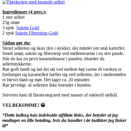
Ingredienser (4 pers.):
1 stor selleri
25g smør
3 spsk
Sukrin Gold
2 spsk
Sukrin Fibersirup Gold
Sådan gør du:
Skræl sellerien og skær den i stykker, der minder om små kartofler.
Smelt smør, sukrin og fibersirup ved mellemvarme i en stor pande.
Når du har en jævn karamelmasse i panden, tilsætter du
selleristykkerne.
Rør godt rundt og lad det stå ved mellem høj varme til væsken er
fordampet og karamellen hæfter sig ved sellerien, der i mellemtiden
er blevet blød og mør. Det tager ca. 20 minutter.
Rør jævnligt, så sellerien ikke brænder i bunden.
Serveres lune til flæskesteg/and med masser af sukkerfi rødkål.
VELBEKOMME! 😀
*Dette indlæg kan indeholde affiliate links, der betyder at jeg
modtager en lille betaling, hvis du handler i de butikker jeg linker
til*