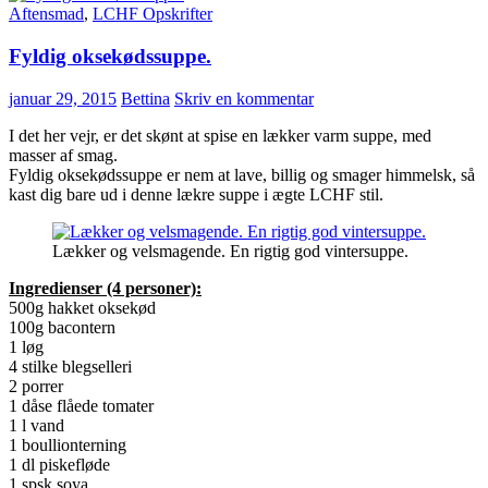
Aftensmad
,
LCHF Opskrifter
Fyldig oksekødssuppe.
januar 29, 2015
Bettina
Skriv en kommentar
I det her vejr, er det skønt at spise en lækker varm suppe, med
masser af smag.
Fyldig oksekødssuppe er nem at lave, billig og smager himmelsk, så
kast dig bare ud i denne lækre suppe i ægte LCHF stil.
Lækker og velsmagende. En rigtig god vintersuppe.
Ingredienser (4 personer):
500g hakket oksekød
100g bacontern
1 løg
4 stilke blegselleri
2 porrer
1 dåse flåede tomater
1 l vand
1 boullionterning
1 dl piskefløde
1 spsk soya