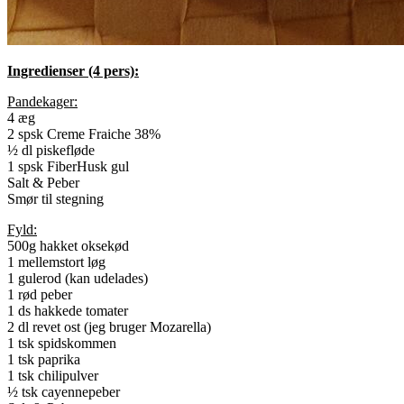
Ingredienser (4 pers):
Pandekager:
4 æg
2 spsk Creme Fraiche 38%
½ dl piskefløde
1 spsk FiberHusk gul
Salt & Peber
Smør til stegning
Fyld:
500g hakket oksekød
1 mellemstort løg
1 gulerod (kan udelades)
1 rød peber
1 ds hakkede tomater
2 dl revet ost (jeg bruger Mozarella)
1 tsk spidskommen
1 tsk paprika
1 tsk chilipulver
½ tsk cayennepeber