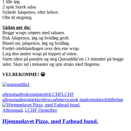
1 lille løg
2 spsk Stærk salsa
Syltede Jalapenos, efter behov.
Olie til stegning
Sådan gør du:
Begge wraps smøres med salsaen.
Hak Jalapenos, løg og hvidløg groft.
Bland ost, jalapenos, løg og hvidløg.
Fordel osteblandingen over den ene wrap.
Læg den anden wrap på toppen af osten.
Varm olien på panden og steg Quesadilla’en i 3 minutter på begge
sider. Skær ud i trekanter og spis straks med fingrene.
VELBEKOMME! 😀
aftensmad
frokost
glutenfri
LCHF
LCHF
aftensmad
letoglækkert
lowcarb
mexicansk mad
ost
sukkerfri
tilbehør
Aftensmad
,
LCHF Opskrifter
Hjemmelavet Pizza, med Fathead bund.