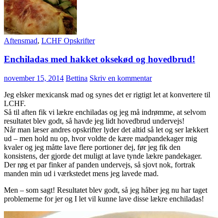
Aftensmad
,
LCHF Opskrifter
Enchiladas med hakket oksekød og hovedbrud!
november 15, 2014
Bettina
Skriv en kommentar
Jeg elsker mexicansk mad og synes det er rigtigt let at konvertere til
LCHF.
Så til aften fik vi lækre enchiladas og jeg må indrømme, at selvom
resultatet blev godt, så havde jeg lidt hovedbrud undervejs!
Når man læser andres opskrifter lyder det altid så let og ser lækkert
ud – men hold nu op, hvor voldte de kære madpandekager mig
kvaler og jeg måtte lave flere portioner dej, før jeg fik den
konsistens, der gjorde det muligt at lave tynde lækre pandekager.
Der røg et par finker af panden undervejs, så sjovt nok, fortrak
manden min ud i værkstedet mens jeg lavede mad.
Men – som sagt! Resultatet blev godt, så jeg håber jeg nu har taget
problemerne for jer og I let vil kunne lave disse lækre enchiladas!