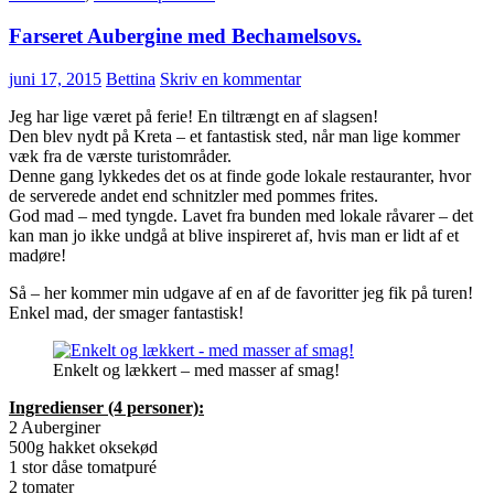
Farseret Aubergine med Bechamelsovs.
juni 17, 2015
Bettina
Skriv en kommentar
Jeg har lige været på ferie! En tiltrængt en af slagsen!
Den blev nydt på Kreta – et fantastisk sted, når man lige kommer
væk fra de værste turistområder.
Denne gang lykkedes det os at finde gode lokale restauranter, hvor
de serverede andet end schnitzler med pommes frites.
God mad – med tyngde. Lavet fra bunden med lokale råvarer – det
kan man jo ikke undgå at blive inspireret af, hvis man er lidt af et
madøre!
Så – her kommer min udgave af en af de favoritter jeg fik på turen!
Enkel mad, der smager fantastisk!
Enkelt og lækkert – med masser af smag!
Ingredienser (4 personer):
2 Auberginer
500g hakket oksekød
1 stor dåse tomatpuré
2 tomater