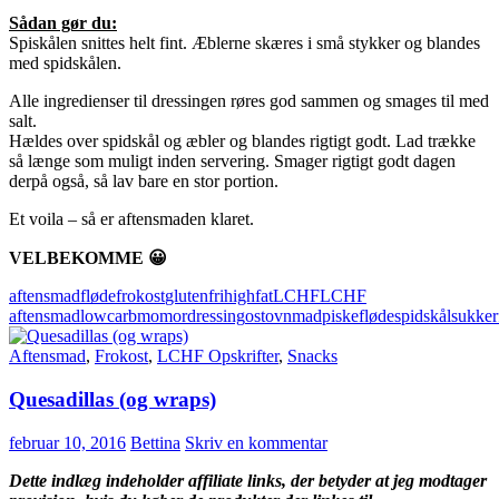
Sådan gør du:
Spiskålen snittes helt fint. Æblerne skæres i små stykker og blandes
med spidskålen.
Alle ingredienser til dressingen røres god sammen og smages til med
salt.
Hældes over spidskål og æbler og blandes rigtigt godt. Lad trække
så længe som muligt inden servering. Smager rigtigt godt dagen
derpå også, så lav bare en stor portion.
Et voila – så er aftensmaden klaret.
VELBEKOMME 😀
aftensmad
fløde
frokost
glutenfri
highfat
LCHF
LCHF
aftensmad
lowcarb
momordressing
ost
ovnmad
piskefløde
spidskål
sukker
Aftensmad
,
Frokost
,
LCHF Opskrifter
,
Snacks
Quesadillas (og wraps)
februar 10, 2016
Bettina
Skriv en kommentar
Dette indlæg indeholder affiliate links, der betyder at jeg modtager