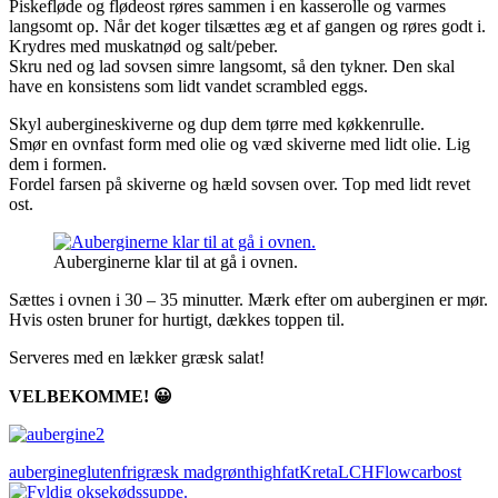
Piskefløde og flødeost røres sammen i en kasserolle og varmes
langsomt op. Når det koger tilsættes æg et af gangen og røres godt i.
Krydres med muskatnød og salt/peber.
Skru ned og lad sovsen simre langsomt, så den tykner. Den skal
have en konsistens som lidt vandet scrambled eggs.
Skyl aubergineskiverne og dup dem tørre med køkkenrulle.
Smør en ovnfast form med olie og væd skiverne med lidt olie. Lig
dem i formen.
Fordel farsen på skiverne og hæld sovsen over. Top med lidt revet
ost.
Auberginerne klar til at gå i ovnen.
Sættes i ovnen i 30 – 35 minutter. Mærk efter om auberginen er mør.
Hvis osten bruner for hurtigt, dækkes toppen til.
Serveres med en lækker græsk salat!
VELBEKOMME! 😀
aubergine
glutenfri
græsk mad
grønt
highfat
Kreta
LCHF
lowcarb
ost