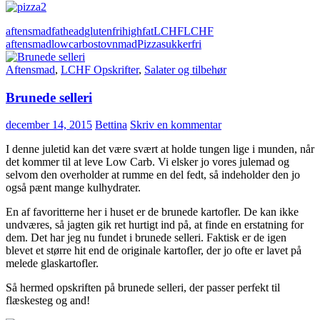
aftensmad
fathead
glutenfri
highfat
LCHF
LCHF
aftensmad
lowcarb
ost
ovnmad
Pizza
sukkerfri
Aftensmad
,
LCHF Opskrifter
,
Salater og tilbehør
Brunede selleri
december 14, 2015
Bettina
Skriv en kommentar
I denne juletid kan det være svært at holde tungen lige i munden, når
det kommer til at leve Low Carb. Vi elsker jo vores julemad og
selvom den overholder at rumme en del fedt, så indeholder den jo
også pænt mange kulhydrater.
En af favoritterne her i huset er de brunede kartofler. De kan ikke
undværes, så jagten gik ret hurtigt ind på, at finde en erstatning for
dem. Det har jeg nu fundet i brunede selleri. Faktisk er de igen
blevet et større hit end de originale kartofler, der jo ofte er lavet på
melede glaskartofler.
Så hermed opskriften på brunede selleri, der passer perfekt til
flæskesteg og and!