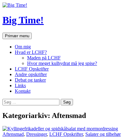
Hop
til
indhold
Big Time!
Søg
Primær menu
Om mig
Hvad er LCHF?
Maden på LCHF
Hvor meget kulhydrat må jeg spise?
LCHF Opskrifter
Andre opskrifter
Debat og tanker
Links
Kontakt
Søg
efter:
Kategoriarkiv: Aftensmad
Aftensmad
,
Dressinger
,
LCHF Opskrifter
,
Salater og tilbehør