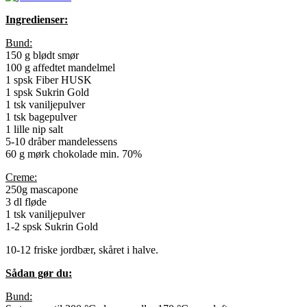
Ingredienser:
Bund:
150 g blødt smør
100 g affedtet mandelmel
1 spsk Fiber HUSK
1 spsk Sukrin Gold
1 tsk vaniljepulver
1 tsk bagepulver
1 lille nip salt
5-10 dråber mandelessens
60 g mørk chokolade min. 70%
Creme:
250g mascapone
3 dl fløde
1 tsk vaniljepulver
1-2 spsk Sukrin Gold
10-12 friske jordbær, skåret i halve.
Sådan gør du:
Bund: