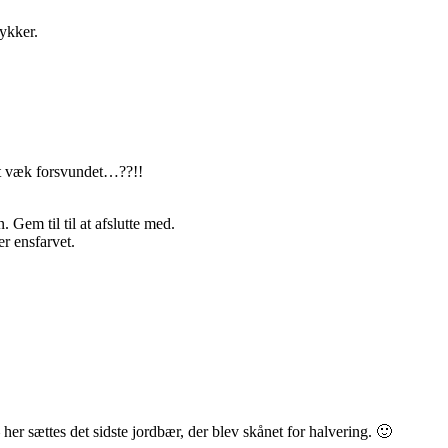
tykker.
ist væk forsvundet…??!!
 Gem til til at afslutte med.
r ensfarvet.
 her sættes det sidste jordbær, der blev skånet for halvering. 🙂