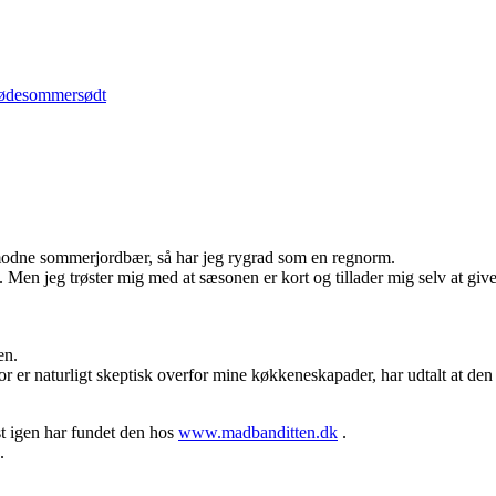
løde
sommer
sødt
olmodne sommerjordbær, så har jeg rygrad som en regnorm.
Men jeg trøster mig med at sæsonen er kort og tillader mig selv at give
en.
er naturligt skeptisk overfor mine køkkeneskapader, har udtalt at den
ist igen har fundet den hos
www.madbanditten.dk
.
.