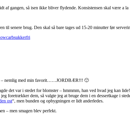
idt af gangen, så isen ikke bliver flydende. Konsistensen skal være a la 
ren til senere brug. Den skal så bare tages ud 15-20 minutter før serveri
lowcarb
sukkerfri
r siden – nemlig med min favorit……JORDBÆR!!! 🙂
gde det var i stedet for blomster – hmmmm, han ved hvad jeg kan lide
jeg foretrækker dem, så valgte jeg at bruge dem i en dessertkage i stede
den ost
“, men bunden og opbygningen er lidt anderledes.
ammen – men smagen blev perfekt.