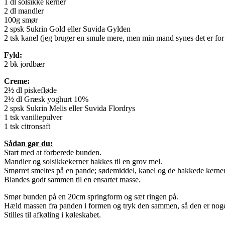
1 dl solsikke kerner
2 dl mandler
100g smør
2 spsk Sukrin Gold eller Suvida Gylden
2 tsk kanel (jeg bruger en smule mere, men min mand synes det er for
Fyld:
2 bk jordbær
Creme:
2½ dl piskefløde
2½ dl Græsk yoghurt 10%
2 spsk Sukrin Melis eller Suvida Flordrys
1 tsk vaniliepulver
1 tsk citronsaft
Sådan gør du:
Start med at forberede bunden.
Mandler og solsikkekerner hakkes til en grov mel.
Smørret smeltes på en pande; sødemiddel, kanel og de hakkede kerner 
Blandes godt sammen til en ensartet masse.
Smør bunden på en 20cm springform og sæt ringen på.
Hæld massen fra panden i formen og tryk den sammen, så den er nogen
Stilles til afkøling i køleskabet.