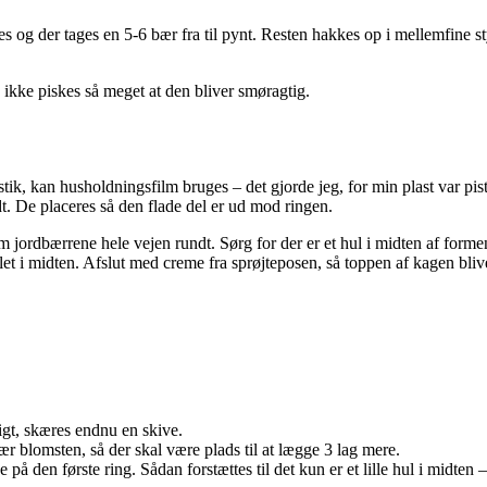
s og der tages en 5-6 bær fra til pynt. Resten hakkes op i mellemfine s
 ikke piskes så meget at den bliver smøragtig.
tik, kan husholdningsfilm bruges – det gjorde jeg, for min plast var p
t. De placeres så den flade del er ud mod ringen.
jordbærrene hele vejen rundt. Sørg for der er et hul i midten af formen.
t i midten. Afslut med creme fra sprøjteposen, så toppen af kagen blive
igt, skæres endnu en skive.
r blomsten, så der skal være plads til at lægge 3 lag mere.
å den første ring. Sådan forstættes til det kun er et lille hul i midten –