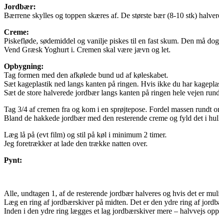
Jordbær:
Bærrene skylles og toppen skæres af. De største bær (8-10 stk) halvere
Creme:
Piskefløde, sødemiddel og vanilje piskes til en fast skum. Den må dog
Vend Græsk Yoghurt i. Cremen skal være jævn og let.
Opbygning:
Tag formen med den afkølede bund ud af køleskabet.
Sæt kageplastik ned langs kanten på ringen. Hvis ikke du har kageplas
Sæt de store halverede jordbær langs kanten på ringen hele vejen rund
Tag 3/4 af cremen fra og kom i en sprøjtepose. Fordel massen rundt om 
Bland de hakkede jordbær med den resterende creme og fyld det i hulle
Læg lå på (evt film) og stil på køl i minimum 2 timer.
Jeg foretrækker at lade den trække natten over.
Pynt:
Alle, undtagen 1, af de resterende jordbær halveres og hvis det er mul
Læg en ring af jordbærskiver på midten. Det er den ydre ring af jordbæ
Inden i den ydre ring lægges et lag jordbærskiver mere – halvvejs oppe p