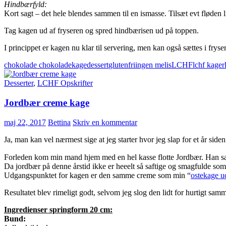
Hindbærfyld:
Kort sagt – det hele blendes sammen til en ismasse. Tilsæt evt fløden l
Tag kagen ud af fryseren og spred hindbærisen ud på toppen.
I princippet er kagen nu klar til servering, men kan også sættes i fryse
chokolade chokoladekage
dessert
glutenfri
ingen mel
is
LCHF
lchf kager
Desserter
,
LCHF Opskrifter
Jordbær creme kage
maj 22, 2017
Bettina
Skriv en kommentar
Ja, man kan vel nærmest sige at jeg starter hvor jeg slap for et å
Forleden kom min mand hjem med en hel kasse flotte Jordbær. Han sa
Da jordbær på denne årstid ikke er heeelt så saftige og smagfulde som 
Udgangspunktet for kagen er den samme creme som min “
ostekage u
Resultatet blev rimeligt godt, selvom jeg slog den lidt for hurtigt s
Ingredienser springform 20 cm:
Bund: