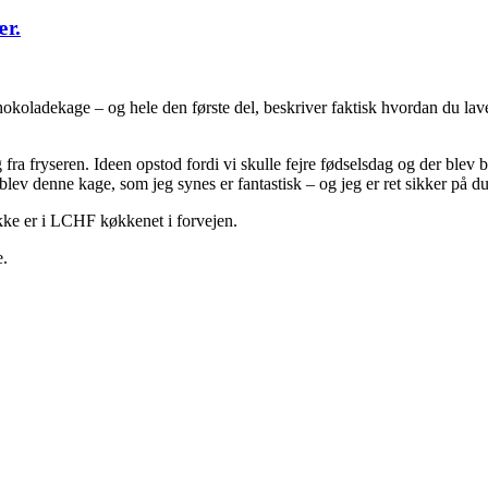
ær.
chokoladekage – og hele den første del, beskriver faktisk hvordan du 
ra fryseren. Ideen opstod fordi vi skulle fejre fødselsdag og der blev
lev denne kage, som jeg synes er fantastisk – og jeg er ret sikker på du
kke er i LCHF køkkenet i forvejen.