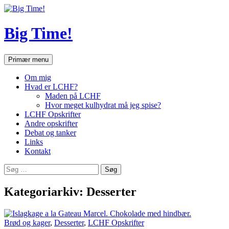
Hop
til
indhold
Big Time!
Søg
Primær menu
Om mig
Hvad er LCHF?
Maden på LCHF
Hvor meget kulhydrat må jeg spise?
LCHF Opskrifter
Andre opskrifter
Debat og tanker
Links
Kontakt
Søg
efter:
Kategoriarkiv: Desserter
Brød og kager
,
Desserter
,
LCHF Opskrifter