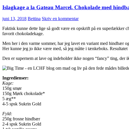
Islagkage a la Gateau Marcel. Chokolade med hindb
juni 13, 2018
Bettina
Skriv en kommentar
Faktisk kunne dette lige så godt være en opskrift på en superlækker 
favorit chokoladekage.
Men her i den varme sommer, har jeg lavet en variant med hindbær og f
Her kunne jeg jo ikke være med, så jeg måtte i tænkeboks. Resultatet b
Den er supernem at lave og indeholder ikke nogen “fancy” ting, der i
Ingredienser:
Kage:
150g smør
150g Mørk chokolade*
5 æg**
4-5 spsk Sukrin Gold
Fyld:
250g frosne hindbær
2-4 spsk Sukrin Gold