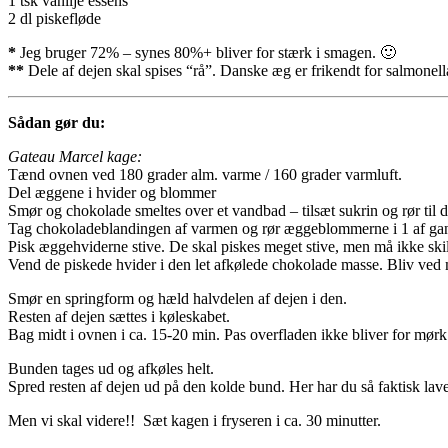
1 tsk vanilje essens
2 dl piskefløde
*
Jeg bruger 72% – synes 80%+ bliver for stærk i smagen. 🙂
**
Dele af dejen skal spises “rå”. Danske æg er frikendt for salmonel
Sådan gør du:
Gateau Marcel kage:
Tænd ovnen ved 180 grader alm. varme / 160 grader varmluft.
Del æggene i hvider og blommer
Smør og chokolade smeltes over et vandbad – tilsæt sukrin og rør til de
Tag chokoladeblandingen af varmen og rør æggeblommerne i 1 af gange
Pisk æggehviderne stive. De skal piskes meget stive, men må ikke skil
Vend de piskede hvider i den let afkølede chokolade masse. Bliv ved m
Smør en springform og hæld halvdelen af dejen i den.
Resten af dejen sættes i køleskabet.
Bag midt i ovnen i ca. 15-20 min. Pas overfladen ikke bliver for mørk
Bunden tages ud og afkøles helt.
Spred resten af dejen ud på den kolde bund. Her har du så faktisk la
Men vi skal videre!! Sæt kagen i fryseren i ca. 30 minutter.