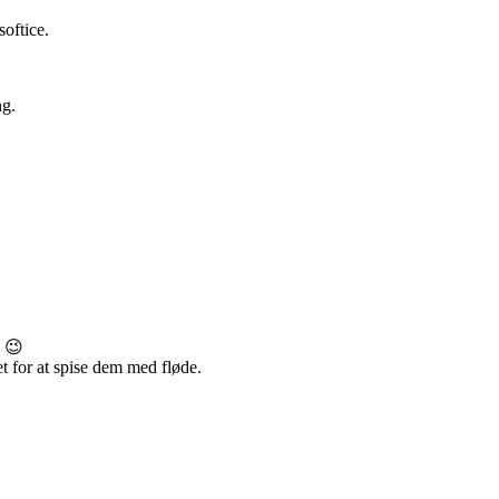
softice.
ng.
! 😉
t for at spise dem med fløde.