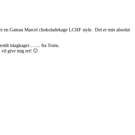
laver en Gateau Marcel chokoladekage LCHF style. Det er min absolut
 bestilt islagkager……. fra Toms.
 vil give mig ret! 🙂