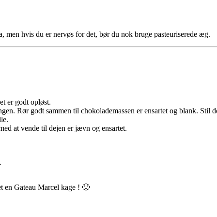
la, men hvis du er nervøs for det, bør du nok bruge pasteuriserede æg.
t er godt opløst.
n. Rør godt sammen til chokolademassen er ensartet og blank. Stil den
le.
ed at vende til dejen er jævn og ensartet.
.
vet en Gateau Marcel kage ! 🙂