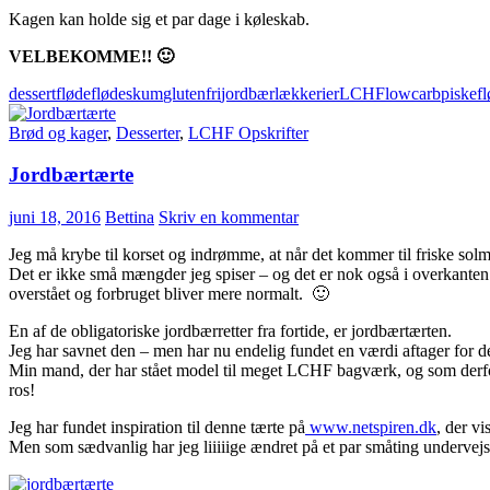
Kagen kan holde sig et par dage i køleskab.
VELBEKOMME!! 🙂
dessert
fløde
flødeskum
glutenfri
jordbær
lækkerier
LCHF
lowcarb
piskef
Brød og kager
,
Desserter
,
LCHF Opskrifter
Jordbærtærte
juni 18, 2016
Bettina
Skriv en kommentar
Jeg må krybe til korset og indrømme, at når det kommer til friske s
Det er ikke små mængder jeg spiser – og det er nok også i overkanten. 
overstået og forbruget bliver mere normalt. 🙂
En af de obligatoriske jordbærretter fra fortide, er jordbærtærten.
Jeg har savnet den – men har nu endelig fundet en værdi aftager for d
Min mand, der har stået model til meget LCHF bagværk, og som derfor 
ros!
Jeg har fundet inspiration til denne tærte på
www.netspiren.dk
, der v
Men som sædvanlig har jeg liiiiige ændret på et par småting undervejs