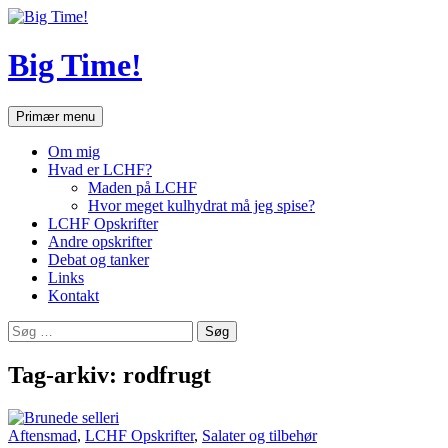
Hop
til
indhold
Big Time!
Søg
Primær menu
Om mig
Hvad er LCHF?
Maden på LCHF
Hvor meget kulhydrat må jeg spise?
LCHF Opskrifter
Andre opskrifter
Debat og tanker
Links
Kontakt
Søg
efter:
Tag-arkiv: rodfrugt
Aftensmad
,
LCHF Opskrifter
,
Salater og tilbehør