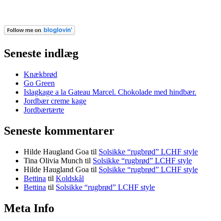
Seneste indlæg
Knækbrød
Go Green
Islagkage a la Gateau Marcel. Chokolade med hindbær.
Jordbær creme kage
Jordbærtærte
Seneste kommentarer
Hilde Haugland Goa
til
Solsikke “rugbrød” LCHF style
Tina Olivia Munch
til
Solsikke “rugbrød” LCHF style
Hilde Haugland Goa
til
Solsikke “rugbrød” LCHF style
Bettina
til
Koldskål
Bettina
til
Solsikke “rugbrød” LCHF style
Meta Info