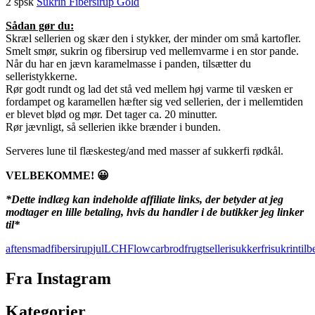
2 spsk
Sukrin Fibersirup Gold
Sådan gør du:
Skræl sellerien og skær den i stykker, der minder om små kartofler.
Smelt smør, sukrin og fibersirup ved mellemvarme i en stor pande.
Når du har en jævn karamelmasse i panden, tilsætter du
selleristykkerne.
Rør godt rundt og lad det stå ved mellem høj varme til væsken er
fordampet og karamellen hæfter sig ved sellerien, der i mellemtiden
er blevet blød og mør. Det tager ca. 20 minutter.
Rør jævnligt, så sellerien ikke brænder i bunden.
Serveres lune til flæskesteg/and med masser af sukkerfi rødkål.
VELBEKOMME! 😀
*Dette indlæg kan indeholde affiliate links, der betyder at jeg
modtager en lille betaling, hvis du handler i de butikker jeg linker
til*
aftensmad
fibersirup
jul
LCHF
lowcarb
rodfrugt
selleri
sukkerfri
sukrin
tilb
Fra Instagram
Kategorier