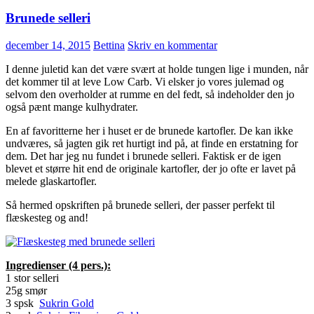
Brunede selleri
december 14, 2015
Bettina
Skriv en kommentar
I denne juletid kan det være svært at holde tungen lige i munden, når
det kommer til at leve Low Carb. Vi elsker jo vores julemad og
selvom den overholder at rumme en del fedt, så indeholder den jo
også pænt mange kulhydrater.
En af favoritterne her i huset er de brunede kartofler. De kan ikke
undværes, så jagten gik ret hurtigt ind på, at finde en erstatning for
dem. Det har jeg nu fundet i brunede selleri. Faktisk er de igen
blevet et større hit end de originale kartofler, der jo ofte er lavet på
melede glaskartofler.
Så hermed opskriften på brunede selleri, der passer perfekt til
flæskesteg og and!
Ingredienser (4 pers.):
1 stor selleri
25g smør
3 spsk
Sukrin Gold