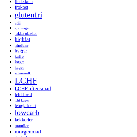
flødeskum
frokost
glutenfri
grill
grøntsager
hakket oksekød
highfat
hindbær
hygge
kaffe
kage
kager
kokosmælk
LCHF
LCHF aftensmad
lchf brød
lchf kager
letoglækkert
lowcarb
lækkerier
mandler
morgenmad