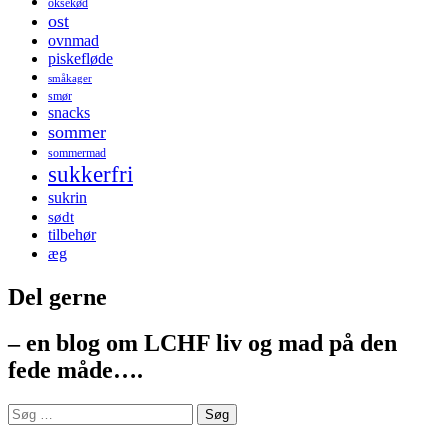
oksekød
ost
ovnmad
piskefløde
småkager
smør
snacks
sommer
sommermad
sukkerfri
sukrin
sødt
tilbehør
æg
Del gerne
– en blog om LCHF liv og mad på den
fede måde….
Søg
efter: