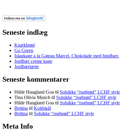
Seneste indlæg
Knækbrød
Go Green
Islagkage a la Gateau Marcel. Chokolade med hindbær.
Jordbær creme kage
Jordbærtærte
Seneste kommentarer
Hilde Haugland Goa
til
Solsikke “rugbrød” LCHF style
Tina Olivia Munch
til
Solsikke “rugbrød” LCHF style
Hilde Haugland Goa
til
Solsikke “rugbrød” LCHF style
Bettina
til
Koldskål
Bettina
til
Solsikke “rugbrød” LCHF style
Meta Info