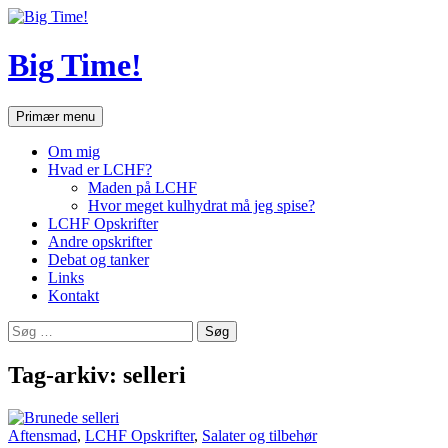
Hop
til
indhold
Big Time!
Søg
Primær menu
Om mig
Hvad er LCHF?
Maden på LCHF
Hvor meget kulhydrat må jeg spise?
LCHF Opskrifter
Andre opskrifter
Debat og tanker
Links
Kontakt
Søg
efter:
Tag-arkiv: selleri
Aftensmad
,
LCHF Opskrifter
,
Salater og tilbehør