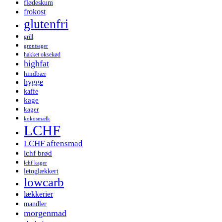
flødeskum
frokost
glutenfri
grill
grøntsager
hakket oksekød
highfat
hindbær
hygge
kaffe
kage
kager
kokosmælk
LCHF
LCHF aftensmad
lchf brød
lchf kager
letoglækkert
lowcarb
lækkerier
mandler
morgenmad