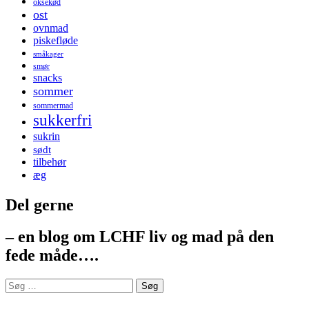
oksekød
ost
ovnmad
piskefløde
småkager
smør
snacks
sommer
sommermad
sukkerfri
sukrin
sødt
tilbehør
æg
Del gerne
– en blog om LCHF liv og mad på den
fede måde….
Søg
efter: