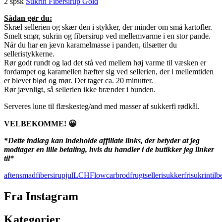
2 spsk
Sukrin Fibersirup Gold
Sådan gør du:
Skræl sellerien og skær den i stykker, der minder om små kartofler.
Smelt smør, sukrin og fibersirup ved mellemvarme i en stor pande.
Når du har en jævn karamelmasse i panden, tilsætter du
selleristykkerne.
Rør godt rundt og lad det stå ved mellem høj varme til væsken er
fordampet og karamellen hæfter sig ved sellerien, der i mellemtiden
er blevet blød og mør. Det tager ca. 20 minutter.
Rør jævnligt, så sellerien ikke brænder i bunden.
Serveres lune til flæskesteg/and med masser af sukkerfi rødkål.
VELBEKOMME! 😀
*Dette indlæg kan indeholde affiliate links, der betyder at jeg
modtager en lille betaling, hvis du handler i de butikker jeg linker
til*
aftensmad
fibersirup
jul
LCHF
lowcarb
rodfrugt
selleri
sukkerfri
sukrin
tilb
Fra Instagram
Kategorier