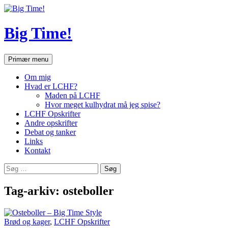
Hop
til
indhold
Big Time!
Søg
Primær menu
Om mig
Hvad er LCHF?
Maden på LCHF
Hvor meget kulhydrat må jeg spise?
LCHF Opskrifter
Andre opskrifter
Debat og tanker
Links
Kontakt
Søg
efter:
Tag-arkiv: osteboller
Brød og kager
,
LCHF Opskrifter