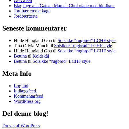
Go Green
Islagkage a la Gateau Marcel. Chokolade med hindbær.
Jordbær creme kage
Jordbærtærte
Seneste kommentarer
Hilde Haugland Goa
til
Solsikke “rugbrød” LCHF style
Tina Olivia Munch
til
Solsikke “rugbrød” LCHF style
Hilde Haugland Goa
til
Solsikke “rugbrød” LCHF style
Bettina
til
Koldskål
Bettina
til
Solsikke “rugbrød” LCHF style
Meta Info
Log ind
Indlægsfeed
Kommentarfeed
WordPress.org
Del denne blog!
Drevet af WordPress