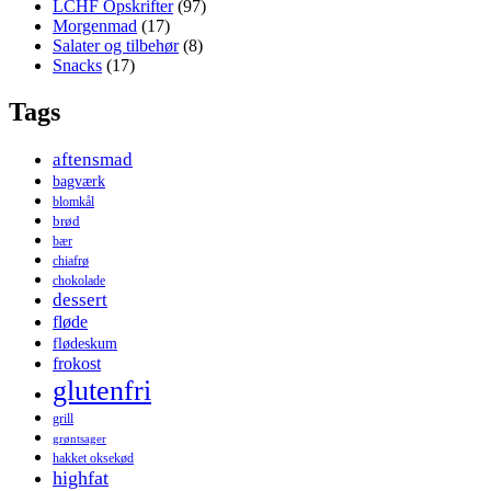
LCHF Opskrifter
(97)
Morgenmad
(17)
Salater og tilbehør
(8)
Snacks
(17)
Tags
aftensmad
bagværk
blomkål
brød
bær
chiafrø
chokolade
dessert
fløde
flødeskum
frokost
glutenfri
grill
grøntsager
hakket oksekød
highfat