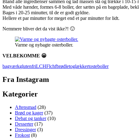
Bland alle ingredienser sammen og lad massen stå og trække i 10-15 m
Med våde hænder, formes 6-8 boller, der sættes på en bageplade, bek
Bages i 20-25 minutter, til de er godt gyldne.
Hellere et par minutter for meget end et par minutter for lidt.
Nemmere bliver det da vist ikke?! 🙂
Varme og nybagte osterboller.
VELBEKOMME 😀
bagværk
glutenfri
LCHF
lchfbrød
letoglækkert
osteboller
Fra Instagram
Kategorier
Aftensmad
(28)
Brød og kager
(37)
Debat og tanker
(10)
Desserter
(17)
Dressinger
(3)
Frokost
(8)