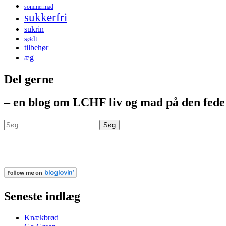
sommermad
sukkerfri
sukrin
sødt
tilbehør
æg
Del gerne
– en blog om LCHF liv og mad på den fed
Søg
efter:
Seneste indlæg
Knækbrød