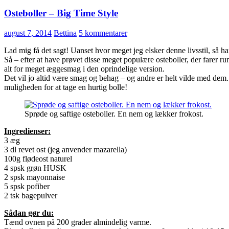
Osteboller – Big Time Style
august 7, 2014
Bettina
5 kommentarer
Lad mig få det sagt! Uanset hvor meget jeg elsker denne livsstil, så 
Så – efter at have prøvet disse meget populære osteboller, der farer 
alt for meget æggesmag i den oprindelige version.
Det vil jo altid være smag og behag – og andre er helt vilde med dem.
muligheden for at tage en hurtig bolle!
Sprøde og saftige osteboller. En nem og lækker frokost.
Ingredienser:
3 æg
3 dl revet ost (jeg anvender mazarella)
100g flødeost naturel
4 spsk grøn HUSK
2 spsk mayonnaise
5 spsk pofiber
2 tsk bagepulver
Sådan gør du:
Tænd ovnen på 200 grader almindelig varme.