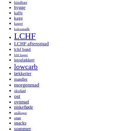
hindbær
hygge
kaffe
kage
kager
kokosmælk
LCHF
LCHF aftensmad
lchf brød
lchf kager
letoglækkert
lowcarb
lækkerier
mandler
morgenmad
oksekød
ost
ovnmad
piskefløde
småkager
smør
snacks
sommer