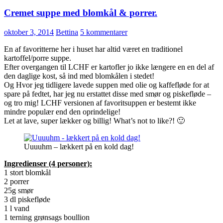
Cremet suppe med blomkål & porrer.
oktober 3, 2014
Bettina
5 kommentarer
En af favoritterne her i huset har altid været en traditionel
kartoffel/porre suppe.
Efter overgangen til LCHF er kartofler jo ikke længere en en del af
den daglige kost, så ind med blomkålen i stedet!
Og Hvor jeg tidligere lavede suppen med olie og kaffefløde for at
spare på fedtet, har jeg nu erstattet disse med smør og piskefløde –
og tro mig! LCHF versionen af favoritsuppen er bestemt ikke
mindre populær end den oprindelige!
Let at lave, super lækker og billig! What’s not to like?! 🙂
Uuuuhm – lækkert på en kold dag!
Ingredienser (4 personer):
1 stort blomkål
2 porrer
25g smør
3 dl piskefløde
1 l vand
1 terning grønsags boullion