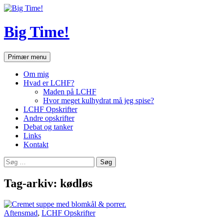
Hop
til
indhold
Big Time!
Søg
Primær menu
Om mig
Hvad er LCHF?
Maden på LCHF
Hvor meget kulhydrat må jeg spise?
LCHF Opskrifter
Andre opskrifter
Debat og tanker
Links
Kontakt
Søg
efter:
Tag-arkiv: kødløs
Aftensmad
,
LCHF Opskrifter