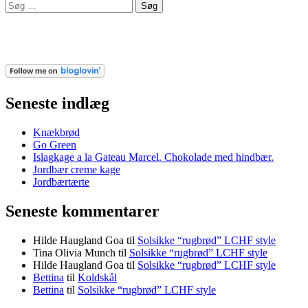
Søg
efter:
Seneste indlæg
Knækbrød
Go Green
Islagkage a la Gateau Marcel. Chokolade med hindbær.
Jordbær creme kage
Jordbærtærte
Seneste kommentarer
Hilde Haugland Goa
til
Solsikke “rugbrød” LCHF style
Tina Olivia Munch
til
Solsikke “rugbrød” LCHF style
Hilde Haugland Goa
til
Solsikke “rugbrød” LCHF style
Bettina
til
Koldskål
Bettina
til
Solsikke “rugbrød” LCHF style