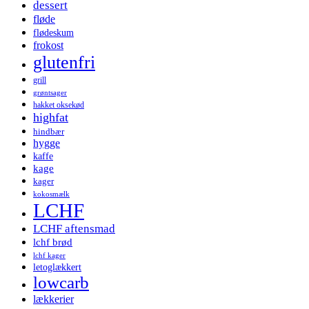
dessert
fløde
flødeskum
frokost
glutenfri
grill
grøntsager
hakket oksekød
highfat
hindbær
hygge
kaffe
kage
kager
kokosmælk
LCHF
LCHF aftensmad
lchf brød
lchf kager
letoglækkert
lowcarb
lækkerier