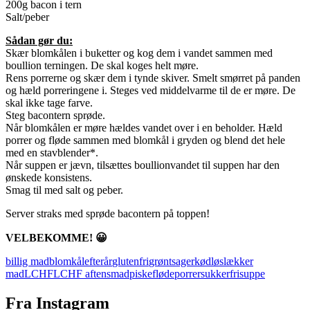
200g bacon i tern
Salt/peber
Sådan gør du:
Skær blomkålen i buketter og kog dem i vandet sammen med
boullion terningen. De skal koges helt møre.
Rens porrerne og skær dem i tynde skiver. Smelt smørret på panden
og hæld porreringene i. Steges ved middelvarme til de er møre. De
skal ikke tage farve.
Steg bacontern sprøde.
Når blomkålen er møre hældes vandet over i en beholder. Hæld
porrer og fløde sammen med blomkål i gryden og blend det hele
med en stavblender*.
Når suppen er jævn, tilsættes boullionvandet til suppen har den
ønskede konsistens.
Smag til med salt og peber.
Server straks med sprøde bacontern på toppen!
VELBEKOMME! 😀
billig mad
blomkål
efterår
glutenfri
grøntsager
kødløs
lækker
mad
LCHF
LCHF aftensmad
piskefløde
porrer
sukkerfri
suppe
Fra Instagram