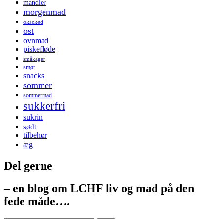
mandler
morgenmad
oksekød
ost
ovnmad
piskefløde
småkager
smør
snacks
sommer
sommermad
sukkerfri
sukrin
sødt
tilbehør
æg
Del gerne
– en blog om LCHF liv og mad på den
fede måde….